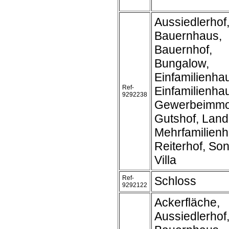
Aussiedlerhof
Bauernhaus,
Bauernhof,
Bungalow,
Einfamilienha
Ref-
Einfamilienh
9292238
Gewerbeimmob
Gutshof, Land
Mehrfamilienh
Reiterhof, Son
Villa
Ref-
Schloss
9292122
Ackerfläche,
Aussiedlerhof