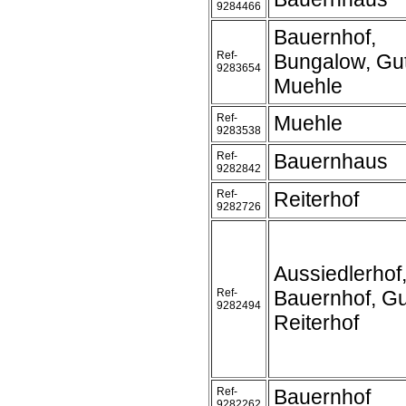
9284466
Bauernhof,
Ref-
Bungalow, Gut
9283654
Muehle
Ref-
Muehle
9283538
Ref-
Bauernhaus
9282842
Ref-
Reiterhof
9282726
Aussiedlerhof
Ref-
Bauernhof, Gu
9282494
Reiterhof
Ref-
Bauernhof
9282262