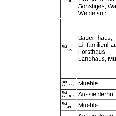
9285858
Sonstiges, Wa
Weideland
Bauernhaus,
Einfamilienha
Ref-
9285278
Forsthaus,
Landhaus, Mu
Ref-
Muehle
9285162
Ref-
Aussiedlerhof
9285046
Ref-
Muehle
9284930