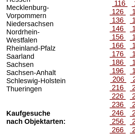
116
Mecklenburg-
126
Vorpommern
136
Niedersachsen
146
Nordrhein-
156
Westfalen
166
Rheinland-Pfalz
176
Saarland
186
Sachsen
196
Sachsen-Anhalt
206
Schleswig-Holstein
216
Thueringen
226
236
246
Kaufgesuche
256
nach Objektarten:
266