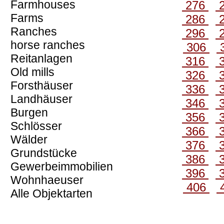
Farmhouses
276
Farms
286
Ranches
296
horse ranches
306
Reitanlagen
316
Old mills
326
Forsthäuser
336
Landhäuser
346
Burgen
356
Schlösser
366
Wälder
376
Grundstücke
386
Gewerbeimmobilien
396
Wohnhaeuser
406
Alle Objektarten