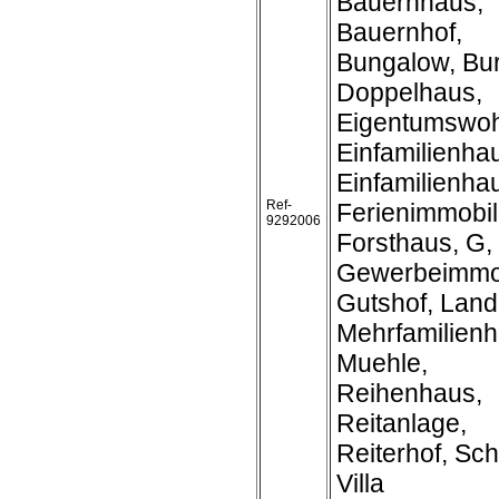
Bauernhaus,
Bauernhof,
Bungalow, Bur
Doppelhaus,
Eigentumswo
Einfamilienha
Einfamilienh
Ref-
Ferienimmobil
9292006
Forsthaus, G,
Gewerbeimmob
Gutshof, Land
Mehrfamilienh
Muehle,
Reihenhaus,
Reitanlage,
Reiterhof, Sch
Villa