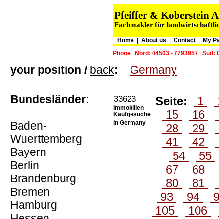
Pfeiffer & Koberstein
Fachmakler für landwirtschaftli
Home
|
About us
|
Contact
|
My P
Phone
Nord: 04503 - 7793957
Süd: 
your position /
back
:
Germany
Bundesländer:
33623
Seite:
1
Immobilien
15
16
Kaufgesuche
Baden-
in Germany
28
29
Wuerttemberg
41
42
Bayern
54
55
Berlin
67
68
Brandenburg
80
81
Bremen
93
94
Hamburg
105
106
Hessen