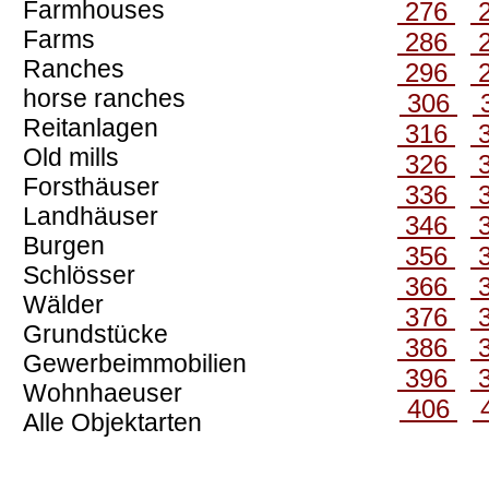
Farmhouses
276
Farms
286
Ranches
296
horse ranches
306
Reitanlagen
316
Old mills
326
Forsthäuser
336
Landhäuser
346
Burgen
356
Schlösser
366
Wälder
376
Grundstücke
386
Gewerbeimmobilien
396
Wohnhaeuser
406
Alle Objektarten