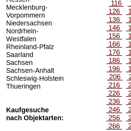
116
Mecklenburg-
126
Vorpommern
136
Niedersachsen
146
Nordrhein-
156
Westfalen
166
Rheinland-Pfalz
176
Saarland
186
Sachsen
196
Sachsen-Anhalt
206
Schleswig-Holstein
216
Thueringen
226
236
246
Kaufgesuche
256
nach Objektarten:
266