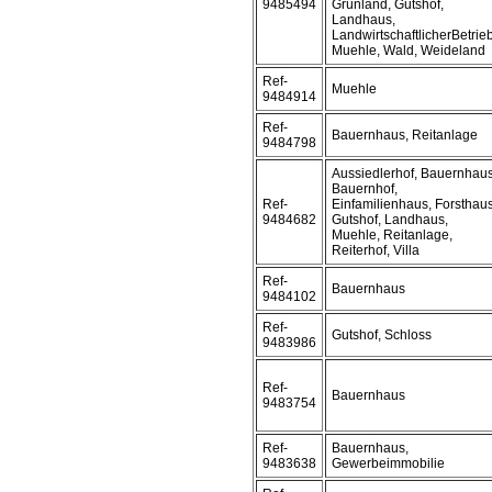
9485494
Grünland, Gutshof,
Landhaus,
LandwirtschaftlicherBetrieb
Muehle, Wald, Weideland
Ref-
Muehle
9484914
Ref-
Bauernhaus, Reitanlage
9484798
Aussiedlerhof, Bauernhaus
Bauernhof,
Ref-
Einfamilienhaus, Forsthaus
9484682
Gutshof, Landhaus,
Muehle, Reitanlage,
Reiterhof, Villa
Ref-
Bauernhaus
9484102
Ref-
Gutshof, Schloss
9483986
Ref-
Bauernhaus
9483754
Ref-
Bauernhaus,
9483638
Gewerbeimmobilie