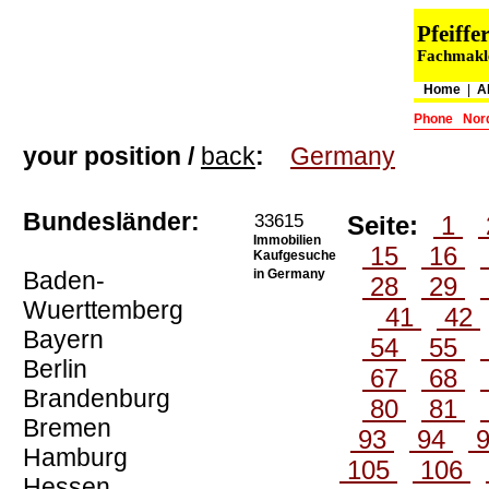
Pfeiff
Fachmakle
Home
|
A
Phone
Nor
your position /
back
:
Germany
Bundesländer:
33615
Seite:
1
Immobilien
15
16
Kaufgesuche
Baden-
in Germany
28
29
Wuerttemberg
41
42
Bayern
54
55
Berlin
67
68
Brandenburg
80
81
Bremen
93
94
Hamburg
105
106
Hessen