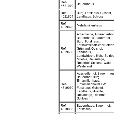
Ref-
Bauernhaus
4521970
Ref-
Burg, Forsthaus, Gutshof,
4521854
Landhaus, Schloss
Ref-
Mehrfamilienhaus
4519998
Ackerfläche, Aussiedlerhof
Bauernhaus, Bauernhof,
Burg, Forsthaus,
ForstwirtschaftlicherBetrieb
Ref-
Grünland, Gutshof,
4519650
Landhaus,
LandwirtschaftlicherBetrieb
Muehle, Reitanlage,
Reiterhof, Schloss, Wald,
Weideland
Aussiedlerhof, Bauernhaus
Bauernhof, Burg,
Einfamilienhaus,
Ref-
EinfamilienhausELW,
4519070
Forsthaus, Gutshof,
Landhaus, Muehle,
Reitanlage, Reiterhof,
Schloss
Ref-
Bauernhaus, Bauernhof,
4518838
Forsthaus