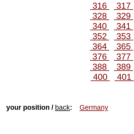
316
317
328
329
340
341
352
353
364
365
376
377
388
389
400
401
your position /
back
:
Germany