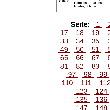
4504686
Herrenhaus, Landhaus,
Muehle, Schloss
Seite:
1
17
18
19
33
34
35
49
50
51
65
66
67
81
82
83
97
98
99
110
111
11
123
124
135
136
147
148