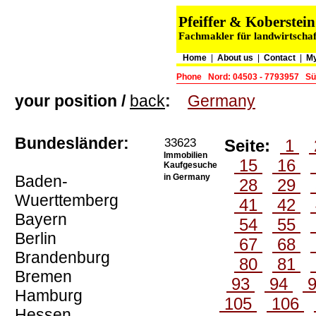
Pfeiffer & Koberste
Fachmakler für landwirtschaf
Home
|
About us
|
Contact
|
My
Phone
Nord: 04503 - 7793957
Sü
your position /
back
:
Germany
Bundesländer:
33623
Seite:
1
Immobilien
15
16
Kaufgesuche
Baden-
in Germany
28
29
Wuerttemberg
41
42
Bayern
54
55
Berlin
67
68
Brandenburg
80
81
Bremen
93
94
Hamburg
105
106
Hessen