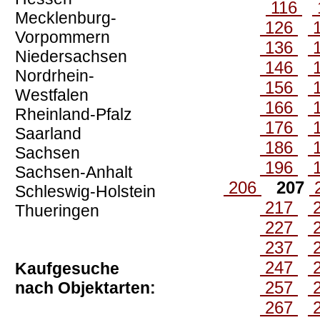
116
Mecklenburg-
126
Vorpommern
136
Niedersachsen
146
Nordrhein-
156
Westfalen
166
Rheinland-Pfalz
176
Saarland
186
Sachsen
196
Sachsen-Anhalt
206
207
Schleswig-Holstein
217
Thueringen
227
237
247
Kaufgesuche
257
nach Objektarten:
267