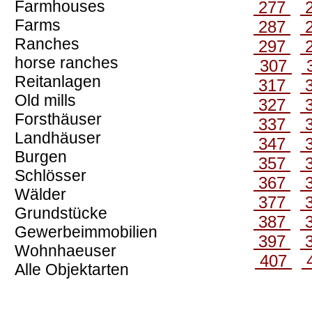
Farmhouses
277
Farms
287
Ranches
297
horse ranches
307
Reitanlagen
317
Old mills
327
Forsthäuser
337
Landhäuser
347
Burgen
357
Schlösser
367
Wälder
377
Grundstücke
387
Gewerbeimmobilien
397
Wohnhaeuser
407
Alle Objektarten