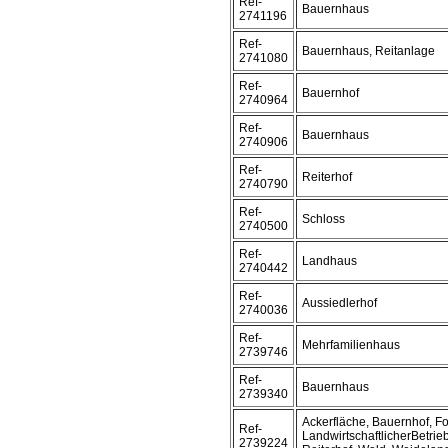
Ref-
Bauernhaus
2741196
Ref-
Bauernhaus, Reitanlage
2741080
Ref-
Bauernhof
2740964
Ref-
Bauernhaus
2740906
Ref-
Reiterhof
2740790
Ref-
Schloss
2740500
Ref-
Landhaus
2740442
Ref-
Aussiedlerhof
2740036
Ref-
Mehrfamilienhaus
2739746
Ref-
Bauernhaus
2739340
Ackerfläche, Bauernhof, F
Ref-
LandwirtschaftlicherBetrie
2739224