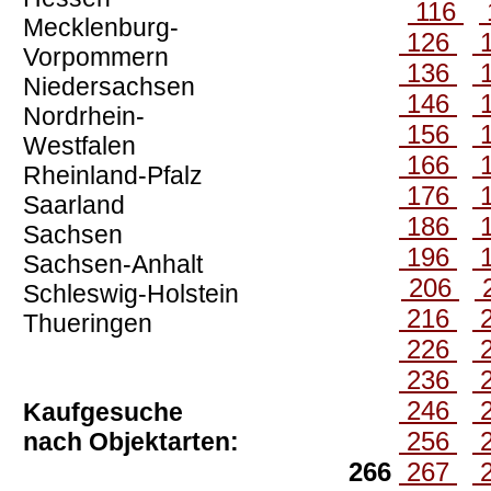
116
Mecklenburg-
126
Vorpommern
136
Niedersachsen
146
Nordrhein-
156
Westfalen
166
Rheinland-Pfalz
176
Saarland
186
Sachsen
196
Sachsen-Anhalt
206
Schleswig-Holstein
216
Thueringen
226
236
246
Kaufgesuche
256
nach Objektarten:
266
267