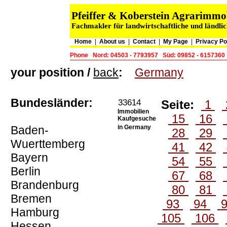
Pfeiffer & Koberstein Agrarimm
Fachmakler für landwirtschaftliche und ländli
Home
|
About us
|
Contact
|
My Page
|
Privacy Po
Phone
Nord: 04503 - 7793957
Süd: 09852 - 6157360
your position /
back
:
Germany
Bundesländer:
33614
Seite:
1
Immobilien
15
16
Kaufgesuche
Baden-
in Germany
28
29
Wuerttemberg
41
42
Bayern
54
55
Berlin
67
68
Brandenburg
80
81
Bremen
93
94
Hamburg
105
106
Hessen