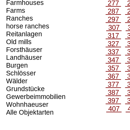
Farmhouses
277
Farms
287
Ranches
297
horse ranches
307
Reitanlagen
317
Old mills
327
Forsthäuser
337
Landhäuser
347
Burgen
357
Schlösser
367
Wälder
377
Grundstücke
387
Gewerbeimmobilien
397
Wohnhaeuser
407
Alle Objektarten