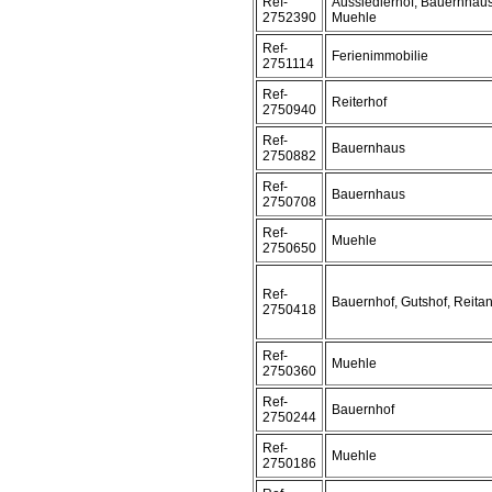
Ref-
Aussiedlerhof, Bauernhau
2752390
Muehle
Ref-
Ferienimmobilie
2751114
Ref-
Reiterhof
2750940
Ref-
Bauernhaus
2750882
Ref-
Bauernhaus
2750708
Ref-
Muehle
2750650
Ref-
Bauernhof, Gutshof, Reita
2750418
Ref-
Muehle
2750360
Ref-
Bauernhof
2750244
Ref-
Muehle
2750186