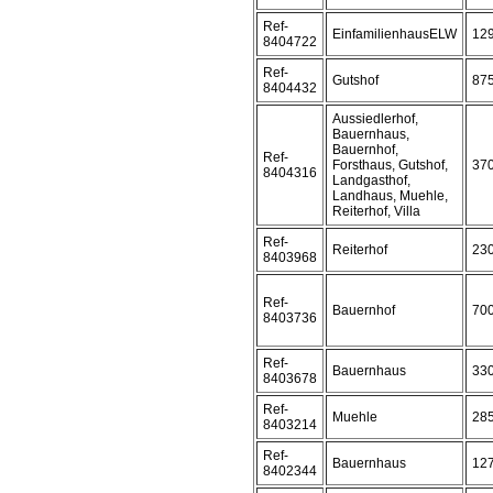
Ref-
EinfamilienhausELW
12
8404722
Ref-
Gutshof
87
8404432
Aussiedlerhof,
Bauernhaus,
Bauernhof,
Ref-
Forsthaus, Gutshof,
37
8404316
Landgasthof,
Landhaus, Muehle,
Reiterhof, Villa
Ref-
Reiterhof
23
8403968
Ref-
Bauernhof
70
8403736
Ref-
Bauernhaus
33
8403678
Ref-
Muehle
28
8403214
Ref-
Bauernhaus
12
8402344