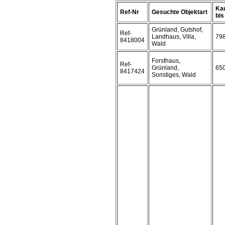
Kau
Ref-Nr
Gesuchte Objektart
bis 
Grünland, Gutshof,
Ref-
Landhaus, Villa,
79
8418004
Wald
Forsthaus,
Ref-
Grünland,
65
8417424
Sonstiges, Wald