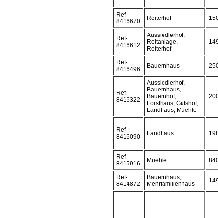
Ref-
Reiterhof
15
8416670
Aussiedlerhof,
Ref-
Reitanlage,
14
8416612
Reiterhof
Ref-
Bauernhaus
25
8416496
Aussiedlerhof,
Bauernhaus,
Ref-
Bauernhof,
20
8416322
Forsthaus, Gutshof,
Landhaus, Muehle
Ref-
Landhaus
19
8416090
Ref-
Muehle
84
8415916
Ref-
Bauernhaus,
14
8414872
Mehrfamilienhaus