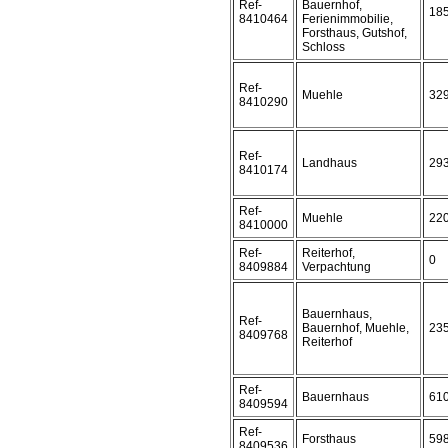
Ref-
Bauernhof,
18
8410464
Ferienimmobilie,
Forsthaus, Gutshof,
Schloss
Ref-
Muehle
32
8410290
Ref-
Landhaus
29
8410174
Ref-
Muehle
22
8410000
Ref-
Reiterhof,
0
8409884
Verpachtung
Bauernhaus,
Ref-
Bauernhof, Muehle,
23
8409768
Reiterhof
Ref-
Bauernhaus
61
8409594
Ref-
Forsthaus
59
8409536