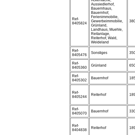
Ackerfläche,
Aussiedlerhof,
Bauernhaus,
Bauernhof,
Ferienimmobilie,
Ref-
Gewerbeimmobilie,
38
8405824
Grünland,
Landhaus, Muehle,
Reitanlage,
Reiterhof, Wald,
Weideland
Ref-
Sonstiges
35
8405476
Ref-
Grünland
65
8405360
Ref-
Bauernhof
18
8405302
Ref-
Reiterhof
18
8405244
Ref-
Bauernhof
33
8405070
Ref-
Reiterhof
18
8404838