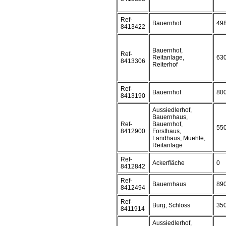
Ref-
Bauernhof
49
8413422
Bauernhof,
Ref-
Reitanlage,
63
8413306
Reiterhof
Ref-
Bauernhof
80
8413190
Aussiedlerhof,
Bauernhaus,
Ref-
Bauernhof,
55
8412900
Forsthaus,
Landhaus, Muehle,
Reitanlage
Ref-
Ackerfläche
0
8412842
Ref-
Bauernhaus
89
8412494
Ref-
Burg, Schloss
35
8411914
Aussiedlerhof,