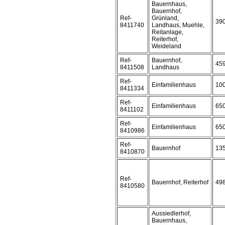
Bauernhaus,
Bauernhof,
Ref-
Grünland,
39
8411740
Landhaus, Muehle,
Reitanlage,
Reiterhof,
Weideland
Ref-
Bauernhof,
45
8411508
Landhaus
Ref-
Einfamilienhaus
10
8411334
Ref-
Einfamilienhaus
65
8411102
Ref-
Einfamilienhaus
65
8410986
Ref-
Bauernhof
13
8410870
Ref-
Bauernhof, Reiterhof
49
8410580
Aussiedlerhof,
Bauernhaus,