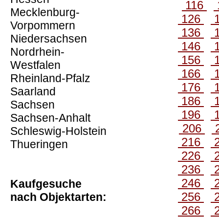
116
Mecklenburg-
126
Vorpommern
136
Niedersachsen
146
Nordrhein-
156
Westfalen
166
Rheinland-Pfalz
176
Saarland
186
Sachsen
196
Sachsen-Anhalt
206
Schleswig-Holstein
216
Thueringen
226
236
246
Kaufgesuche
256
nach Objektarten:
266