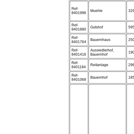
Ref-
Muehle
32
8401996
Ref-
Gutshof
59
8401880
Ref-
Bauernhaus
25
8401764
Ref-
Aussiedlerhof,
19
8401416
Bauernhof
Ref-
Reitanlage
29
8401184
Ref-
Bauernhof
18
8401068