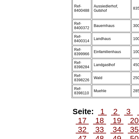
Ref-
Aussiedlerhof,
83
8400488
Gutshof
Ref-
Bauernhaus
30
8400372
Ref-
Landhaus
10
8400314
Ref-
Einfamilienhaus
10
8399966
Ref-
Landgasthof
45
8398284
Ref-
Wald
25
8398226
Ref-
Muehle
28
8398110
Seite:
1
2
3
17
18
19
2
32
33
34
3
47
48
49
5