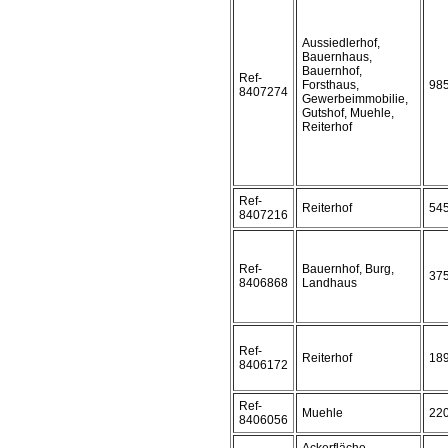
Aussiedlerhof,
Bauernhaus,
Bauernhof,
Ref-
Forsthaus,
98
8407274
Gewerbeimmobilie,
Gutshof, Muehle,
Reiterhof
Ref-
Reiterhof
54
8407216
Ref-
Bauernhof, Burg,
37
8406868
Landhaus
Ref-
Reiterhof
18
8406172
Ref-
Muehle
22
8406056