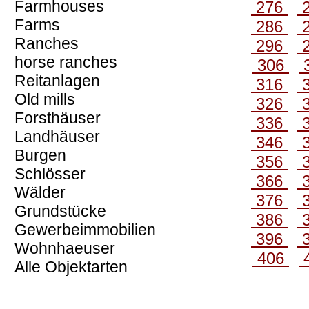
Farmhouses
276
Farms
286
Ranches
296
horse ranches
306
Reitanlagen
316
Old mills
326
Forsthäuser
336
Landhäuser
346
Burgen
356
Schlösser
366
Wälder
376
Grundstücke
386
Gewerbeimmobilien
396
Wohnhaeuser
406
Alle Objektarten