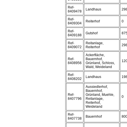
Ref-
Landhaus
29
8409478
Ref-
Reiterhof
0
8409304
Ref-
Gutshof
87
8409188
Ref-
Reitanlage,
29
8409072
Reiterhof
Ackerfläche,
Ref-
Bauernhof,
12
8408956
Grünland, Schloss,
Wald, Weideland
Ref-
Landhaus
19
8408202
Aussiedlerhof,
Bauernhof,
Ref-
Grünland, Muehle,
0
8407796
Reitanlage,
Reiterhof,
Weideland
Ref-
Bauernhof
80
8407738