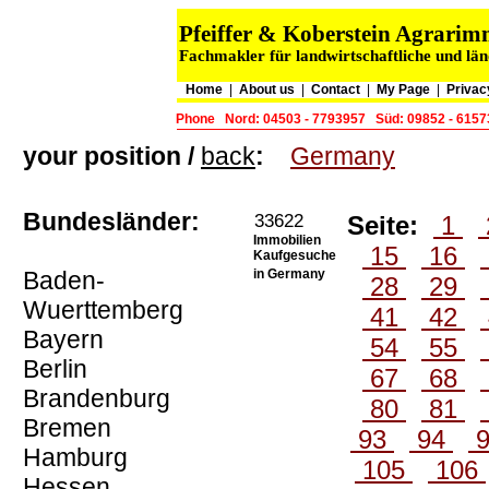
Pfeiffer & Koberstein Agrari
Fachmakler für landwirtschaftliche und lä
Home
|
About us
|
Contact
|
My Page
|
Privac
Phone
Nord: 04503 - 7793957
Süd: 09852 - 615
your position /
back
:
Germany
Bundesländer:
33622
Seite:
1
Immobilien
15
16
Kaufgesuche
Baden-
in Germany
28
29
Wuerttemberg
41
42
Bayern
54
55
Berlin
67
68
Brandenburg
80
81
Bremen
93
94
Hamburg
105
106
Hessen