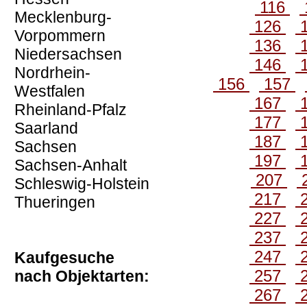
116
Mecklenburg-
126
Vorpommern
136
Niedersachsen
146
Nordrhein-
156
157
Westfalen
167
Rheinland-Pfalz
177
Saarland
187
Sachsen
197
Sachsen-Anhalt
207
Schleswig-Holstein
217
Thueringen
227
237
247
Kaufgesuche
257
nach Objektarten:
267