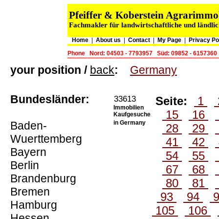
Pfeiffer & Koberstein Agrarimm
Fachmakler für landwirtschaftliche und ländli
Home
|
About us
|
Contact
|
My Page
|
Privacy Po
Phone
Nord: 04503 - 7793957
Süd: 09852 - 6157360
your position /
back
:
Germany
Bundesländer:
33613
Seite:
1
Immobilien
15
16
Kaufgesuche
Baden-
in Germany
28
29
Wuerttemberg
41
42
Bayern
54
55
Berlin
67
68
Brandenburg
80
81
Bremen
93
94
Hamburg
105
106
Hessen