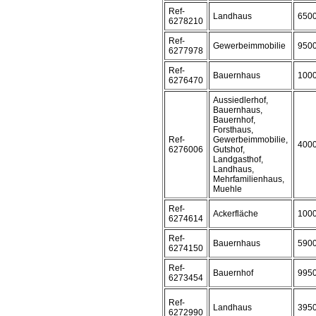
Ref-
Landhaus
650
6278210
Ref-
Gewerbeimmobilie
950
6277978
Ref-
Bauernhaus
100
6276470
Aussiedlerhof,
Bauernhaus,
Bauernhof,
Forsthaus,
Ref-
Gewerbeimmobilie,
400
6276006
Gutshof,
Landgasthof,
Landhaus,
Mehrfamilienhaus,
Muehle
Ref-
Ackerfläche
100
6274614
Ref-
Bauernhaus
590
6274150
Ref-
Bauernhof
995
6273454
Ref-
Landhaus
395
6272990