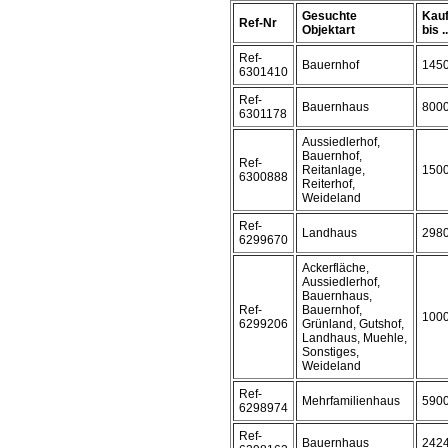
Gesuchte
Kauf
Ref-Nr
Objektart
bis ..
Ref-
Bauernhof
145
6301410
Ref-
Bauernhaus
800
6301178
Aussiedlerhof,
Bauernhof,
Ref-
Reitanlage,
150
6300888
Reiterhof,
Weideland
Ref-
Landhaus
298
6299670
Ackerfläche,
Aussiedlerhof,
Bauernhaus,
Ref-
Bauernhof,
100
6299206
Grünland, Gutshof,
Landhaus, Muehle,
Sonstiges,
Weideland
Ref-
Mehrfamilienhaus
590
6298974
Ref-
Bauernhaus
242