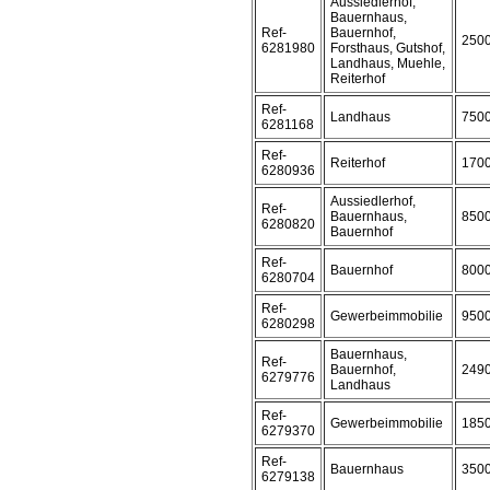
Aussiedlerhof,
Bauernhaus,
Ref-
Bauernhof,
250
6281980
Forsthaus, Gutshof,
Landhaus, Muehle,
Reiterhof
Ref-
Landhaus
750
6281168
Ref-
Reiterhof
170
6280936
Aussiedlerhof,
Ref-
Bauernhaus,
850
6280820
Bauernhof
Ref-
Bauernhof
800
6280704
Ref-
Gewerbeimmobilie
950
6280298
Bauernhaus,
Ref-
Bauernhof,
249
6279776
Landhaus
Ref-
Gewerbeimmobilie
185
6279370
Ref-
Bauernhaus
350
6279138