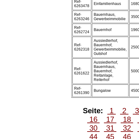
Ref-
Einfamilienhaus
168
6263478
Ref-
Bauernhaus,
350
6263246
Gewerbeimmobilie
Ref-
Bauernhof
196
6262724
Aussiedlerhof,
Ref-
Bauernhof,
250
6262318
Gewerbeimmobilie,
Gutshof
Aussiedlerhof,
Bauernhaus,
Ref-
Bauernhof,
500
6261622
Reitanlage,
Reiterhof
Ref-
Bungalow
450
6261390
Seite:
1
2
16
17
18
30
31
32
44
45
46