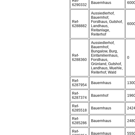
Ref-
Bauernhaus
600
6290332
Aussiedlerhof,
Bauernhof,
Ref-
Forsthaus, Gutshof,
600
6288882
Landhaus,
Reitanlage,
Reiterhof
Aussiedlerhof,
Bauernhof,
Bungalow, Burg,
Ref-
Einfamilienhaus,
0
6288360
Forsthaus,
Grünland, Gutshof,
Landhaus, Muehle,
Reiterhof, Wald
Ref-
Bauernhaus
130
6287954
Ref-
Bauernhof
196
6287374
Ref-
Bauernhaus
242
6285518
Ref-
Bauernhaus
248
6285286
Ref-
Bauernhaus
555