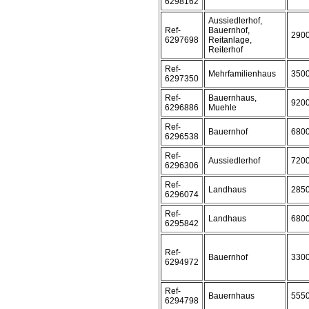
6298162
Aussiedlerhof,
Ref-
Bauernhof,
290
6297698
Reitanlage,
Reiterhof
Ref-
Mehrfamilienhaus
350
6297350
Ref-
Bauernhaus,
920
6296886
Muehle
Ref-
Bauernhof
680
6296538
Ref-
Aussiedlerhof
720
6296306
Ref-
Landhaus
285
6296074
Ref-
Landhaus
680
6295842
Ref-
Bauernhof
330
6294972
Ref-
Bauernhaus
555
6294798