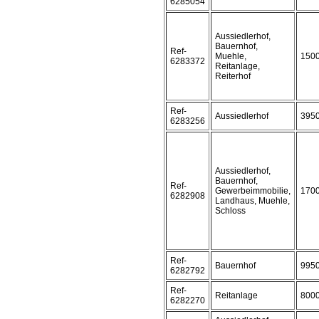
6285054
Aussiedlerhof,
Bauernhof,
Ref-
Muehle,
150
6283372
Reitanlage,
Reiterhof
Ref-
Aussiedlerhof
395
6283256
Aussiedlerhof,
Bauernhof,
Ref-
Gewerbeimmobilie,
170
6282908
Landhaus, Muehle,
Schloss
Ref-
Bauernhof
995
6282792
Ref-
Reitanlage
800
6282270