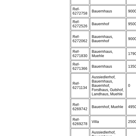
Ref-
Bauernhaus
900
6272758
Ref-
Bauernhof
950
6272526
Ref-
Bauernhaus,
900
6272062
Bauernhof
Ref-
Bauernhaus,
179
6271830
Muehle
Ref-
Bauernhaus
135
6271366
Aussiedlerhof,
Bauernhaus,
Ref-
Bauernhof,
0
6271134
Forsthaus, Gutshof,
Landhaus, Muehle
Ref-
Bauernhof, Muehle
495
6269742
Ref-
Villa
250
6269278
Aussiedlerhof,