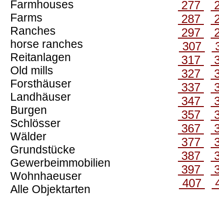
Farmhouses
277
Farms
287
Ranches
297
horse ranches
307
Reitanlagen
317
Old mills
327
Forsthäuser
337
Landhäuser
347
Burgen
357
Schlösser
367
Wälder
377
Grundstücke
387
Gewerbeimmobilien
397
Wohnhaeuser
407
Alle Objektarten