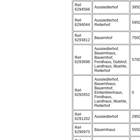
Ref-
Aussiedlerhof
395
6294566
Ref-
Aussiedlerhof,
595
6294044
Reiterhof
Ref-
Bauernhof
750
6293812
Aussiedlerhof,
Bauernhaus,
Ref-
Bauernhof,
570
6293696
Forsthaus, Gutshof,
Landhaus, Muehle,
Reiterhof
Aussiedlerhof,
Bauernhaus,
Bauernhof,
Ref-
Einfamilienhaus,
0
6292652
Forsthaus,
Landhaus, Muehle,
Reiterhof
Ref-
Aussiedlerhof
295
6291202
Ref-
Bauernhaus
555
6290970