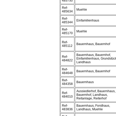
485750
Ref-
Muehle
485634
Ref-
Einfamilienhaus
485344
Ref-
Muehle
485170
Ref-
Bauernhaus, Bauernhof
485112
Bauernhaus, Bauernhof,
Ref-
Einfamilienhaus, Grundstüc
484822
Landhaus
Ref-
Bauernhaus, Bauernhof
484648
Ref-
Bauernhaus
484358
Aussiedlerhof, Bauernhaus,
Ref-
Bauernhof, Landhaus,
484010
Reitanlage, Reiterhof
Ref-
Bauernhaus, Forsthaus,
483836
Landhaus, Muehle