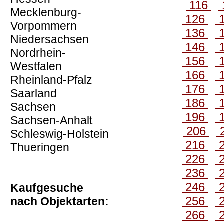
116
Mecklenburg-
126
Vorpommern
136
Niedersachsen
146
Nordrhein-
156
Westfalen
166
Rheinland-Pfalz
176
Saarland
186
Sachsen
196
Sachsen-Anhalt
206
Schleswig-Holstein
216
Thueringen
226
236
246
Kaufgesuche
256
nach Objektarten:
266