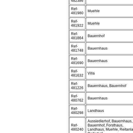
482386
Ref-
Muehle
481980
Ref-
Muehle
481922
Ref-
Bauernhof
481864
Ref-
Bauernhaus
481748
Ref-
Bauernhaus
481690
Ref-
Villa
481632
Ref-
Bauernhaus, Bauernhof
481226
Ref-
Bauernhaus
480762
Ref-
Landhaus
480298
Aussiedlerhof, Bauernhaus,
Ref-
Bauernhof, Forsthaus,
480240
Landhaus, Muehle, Reitanl