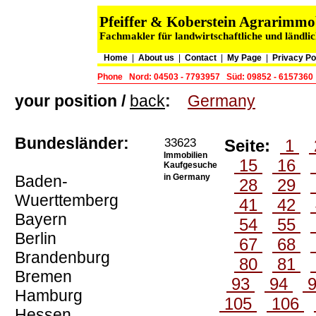
Pfeiffer & Koberstein Agrarimm
Fachmakler für landwirtschaftliche und ländli
Home
|
About us
|
Contact
|
My Page
|
Privacy Po
Phone
Nord: 04503 - 7793957
Süd: 09852 - 6157360
your position /
back
:
Germany
Bundesländer:
33623
Seite:
1
Immobilien
15
16
Kaufgesuche
Baden-
in Germany
28
29
Wuerttemberg
41
42
Bayern
54
55
Berlin
67
68
Brandenburg
80
81
Bremen
93
94
Hamburg
105
106
Hessen