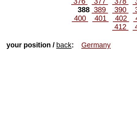
376
377
378
388
389
390
400
401
402
412
your position /
back
:
Germany