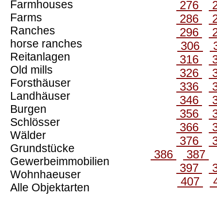
Farmhouses
276
Farms
286
Ranches
296
horse ranches
306
Reitanlagen
316
Old mills
326
Forsthäuser
336
Landhäuser
346
Burgen
356
Schlösser
366
Wälder
376
Grundstücke
386
387
Gewerbeimmobilien
397
Wohnhaeuser
407
Alle Objektarten