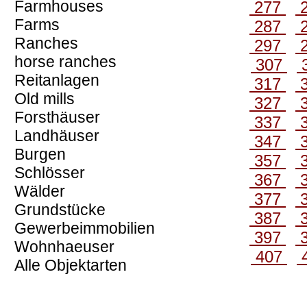
Farmhouses
277
Farms
287
Ranches
297
horse ranches
307
Reitanlagen
317
Old mills
327
Forsthäuser
337
Landhäuser
347
Burgen
357
Schlösser
367
Wälder
377
Grundstücke
387
Gewerbeimmobilien
397
Wohnhaeuser
407
Alle Objektarten