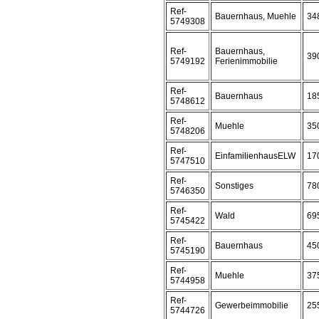
Ref-
Bauernhaus, Muehle
34
5749308
Ref-
Bauernhaus,
39
5749192
Ferienimmobilie
Ref-
Bauernhaus
18
5748612
Ref-
Muehle
35
5748206
Ref-
EinfamilienhausELW
17
5747510
Ref-
Sonstiges
78
5746350
Ref-
Wald
69
5745422
Ref-
Bauernhaus
45
5745190
Ref-
Muehle
37
5744958
Ref-
Gewerbeimmobilie
25
5744726