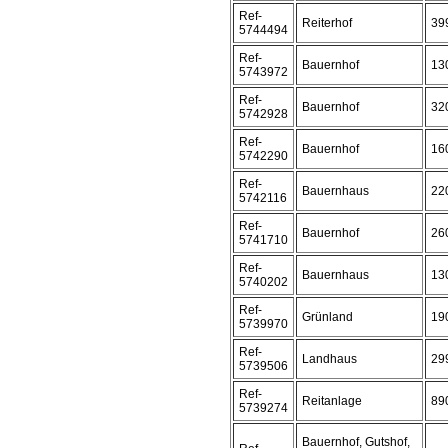
Ref-
Reiterhof
39
5744494
Ref-
Bauernhof
13
5743972
Ref-
Bauernhof
32
5742928
Ref-
Bauernhof
16
5742290
Ref-
Bauernhaus
22
5742116
Ref-
Bauernhof
26
5741710
Ref-
Bauernhaus
13
5740202
Ref-
Grünland
19
5739970
Ref-
Landhaus
29
5739506
Ref-
Reitanlage
89
5739274
Bauernhof, Gutshof,