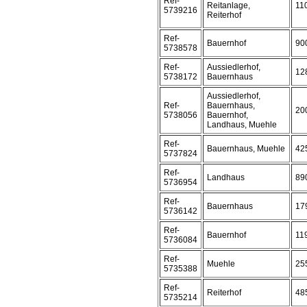
Ref-
Reitanlage,
11
5739216
Reiterhof
Ref-
Bauernhof
90
5738578
Ref-
Aussiedlerhof,
12
5738172
Bauernhaus
Aussiedlerhof,
Ref-
Bauernhaus,
20
5738056
Bauernhof,
Landhaus, Muehle
Ref-
Bauernhaus, Muehle
42
5737824
Ref-
Landhaus
89
5736954
Ref-
Bauernhaus
17
5736142
Ref-
Bauernhof
11
5736084
Ref-
Muehle
25
5735388
Ref-
Reiterhof
48
5735214