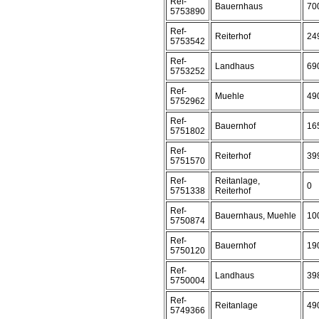
Ref-
Bauernhaus
70
5753890
Ref-
Reiterhof
24
5753542
Ref-
Landhaus
69
5753252
Ref-
Muehle
49
5752962
Ref-
Bauernhof
16
5751802
Ref-
Reiterhof
39
5751570
Ref-
Reitanlage,
0
5751338
Reiterhof
Ref-
Bauernhaus, Muehle
10
5750874
Ref-
Bauernhof
19
5750120
Ref-
Landhaus
39
5750004
Ref-
Reitanlage
49
5749366