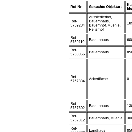
Ka
Ref-Nr
Gesuchte Objektart
bis 
Aussiedlerhof,
Ref-
Bauernhaus,
18
5759284
Bauernhof, Muehle,
Reiterhof
Ref-
Bauernhaus
60
5759110
Ref-
Bauernhaus
85
5758066
Ref-
Ackerfläche
0
5757834
Ref-
Bauernhaus
13
5757602
Ref-
Bauernhaus, Muehle
30
5757312
Ref-
Landhaus
85