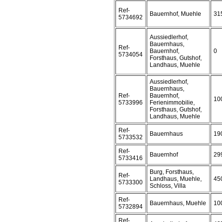
Ref-
Bauernhof, Muehle
31
5734692
Aussiedlerhof,
Bauernhaus,
Ref-
Bauernhof,
0
5734054
Forsthaus, Gutshof,
Landhaus, Muehle
Aussiedlerhof,
Bauernhaus,
Ref-
Bauernhof,
10
5733996
Ferienimmobilie,
Forsthaus, Gutshof,
Landhaus, Muehle
Ref-
Bauernhaus
19
5733532
Ref-
Bauernhof
29
5733416
Burg, Forsthaus,
Ref-
Landhaus, Muehle,
45
5733300
Schloss, Villa
Ref-
Bauernhaus, Muehle
10
5732894
Ref-