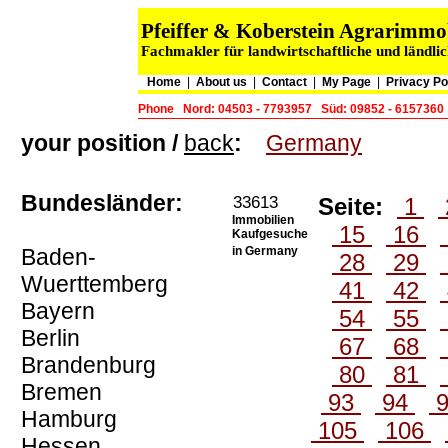
Pfeiffer & Koberstein Agrarimm
Fachmakler für landwirtschaftliche und ländli
Home
|
About us
|
Contact
|
My Page
|
Privacy Po
Phone
Nord: 04503 - 7793957
Süd: 09852 - 6157360
your position /
back
:
Germany
Bundesländer:
33613
Seite:
1
Immobilien
15
16
Kaufgesuche
Baden-
in Germany
28
29
Wuerttemberg
41
42
Bayern
54
55
Berlin
67
68
Brandenburg
80
81
Bremen
93
94
Hamburg
105
106
Hessen