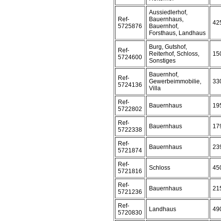
Aussiedlerhof,
Ref-
Bauernhaus,
42
5725876
Bauernhof,
Forsthaus, Landhaus
Burg, Gutshof,
Ref-
Reiterhof, Schloss,
15
5724600
Sonstiges
Bauernhof,
Ref-
Gewerbeimmobilie,
33
5724136
Villa
Ref-
Bauernhaus
19
5722802
Ref-
Bauernhaus
17
5722338
Ref-
Bauernhaus
23
5721874
Ref-
Schloss
45
5721816
Ref-
Bauernhaus
21
5721236
Ref-
Landhaus
49
5720830