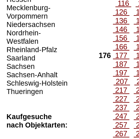
116
Mecklenburg-
126
Vorpommern
136
Niedersachsen
146
Nordrhein-
156
Westfalen
166
Rheinland-Pfalz
176
177
Saarland
187
Sachsen
197
Sachsen-Anhalt
207
Schleswig-Holstein
217
Thueringen
227
237
247
Kaufgesuche
257
nach Objektarten:
267