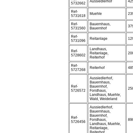
Aussiedlerhof
42
5732662
Ref-
Muehle
23
5731618
Ref-
Bauernhaus,
37
5731560
Bauernhof
Ref-
Reitanlage
12
5731096
Landhaus,
Ref-
Reitanlage,
20
5728602
Reiterhof
Ref-
Reiterhof
48
5727268
Aussiedlerhof,
Bauernhaus,
Ref-
Bauernhof,
25
5726572
Forsthaus,
Landhaus, Muehle,
Wald, Weideland
Aussiedlerhof,
Bauernhaus,
Bauernhof,
Ref-
Forsthaus,
89
5726456
Landhaus, Muehle,
Reitanlage,
Reiterhof