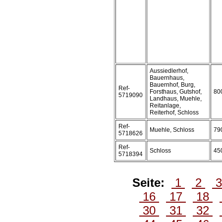
Aussiedlerhof,
Bauernhaus,
Bauernhof, Burg,
Ref-
Forsthaus, Gutshof,
80
5719090
Landhaus, Muehle,
Reitanlage,
Reiterhof, Schloss
Ref-
Muehle, Schloss
79
5718626
Ref-
Schloss
45
5718394
Seite:
1
2
16
17
18
30
31
32