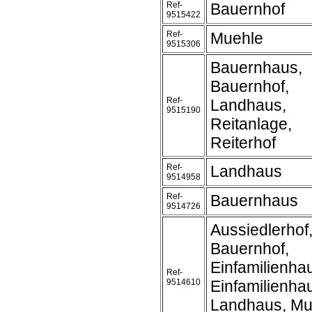
Ref-
Bauernhof
9515422
Ref-
Muehle
9515306
Bauernhaus,
Bauernhof,
Ref-
Landhaus,
9515190
Reitanlage,
Reiterhof
Ref-
Landhaus
9514958
Ref-
Bauernhaus
9514726
Aussiedlerhof
Bauernhof,
Einfamilienha
Ref-
9514610
Einfamilienh
Landhaus, Mu