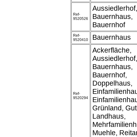
Aussiedlerhof
Ref-
Bauernhaus,
9520526
Bauernhof
Ref-
Bauernhaus
9520410
Ackerfläche,
Aussiedlerhof
Bauernhaus,
Bauernhof,
Doppelhaus,
Einfamilienha
Ref-
9520294
Einfamilienh
Grünland, Gut
Landhaus,
Mehrfamilienh
Muehle, Reita