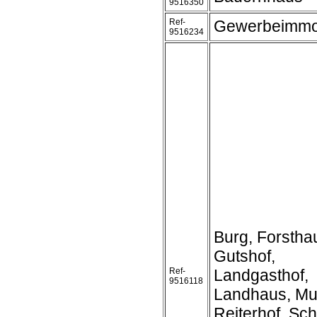
9516350
Ref-
Gewerbeimmob
9516234
Burg, Forstha
Gutshof,
Ref-
Landgasthof,
9516118
Landhaus, Mu
Reiterhof, Sc