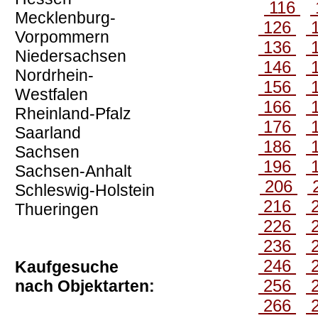
116
Mecklenburg-
126
Vorpommern
136
Niedersachsen
146
Nordrhein-
156
Westfalen
166
Rheinland-Pfalz
176
Saarland
186
Sachsen
196
Sachsen-Anhalt
206
Schleswig-Holstein
216
Thueringen
226
236
246
Kaufgesuche
256
nach Objektarten:
266