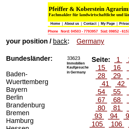
Pfeiffer & Koberstein Agrar
Fachmakler für landwirtschaftliche und l
Home
|
About us
|
Contact
|
My Page
|
Priva
Phone
Nord: 04503 - 7793957
Süd: 09852 - 615
your position /
back
:
Germany
Bundesländer:
33623
Seite:
1
Immobilien
15
16
Kaufgesuche
Baden-
in Germany
28
29
Wuerttemberg
41
42
Bayern
54
55
Berlin
67
68
Brandenburg
80
81
Bremen
93
94
Hamburg
105
106
Hessen