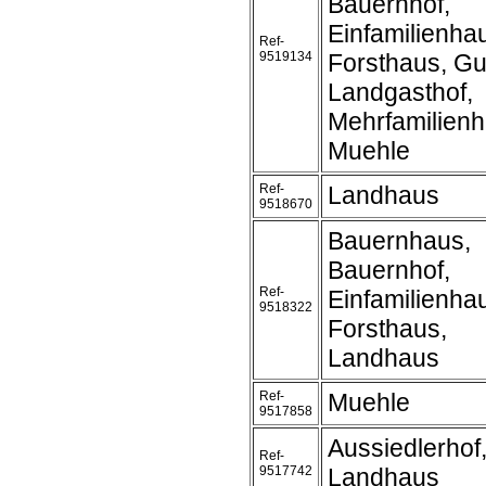
Bauernhof,
Einfamilienha
Ref-
9519134
Forsthaus, Gu
Landgasthof,
Mehrfamilienh
Muehle
Ref-
Landhaus
9518670
Bauernhaus,
Bauernhof,
Ref-
Einfamilienha
9518322
Forsthaus,
Landhaus
Ref-
Muehle
9517858
Aussiedlerhof
Ref-
9517742
Landhaus