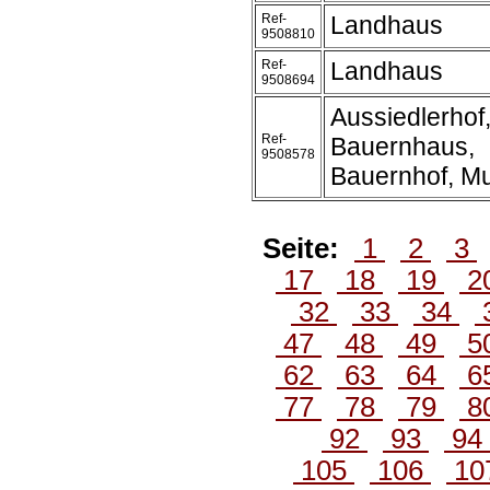
Ref-
Landhaus
9508810
Ref-
Landhaus
9508694
Aussiedlerhof
Ref-
Bauernhaus,
9508578
Bauernhof, M
Seite:
1
2
3
17
18
19
2
32
33
34
47
48
49
5
62
63
64
6
77
78
79
8
92
93
94
105
106
10