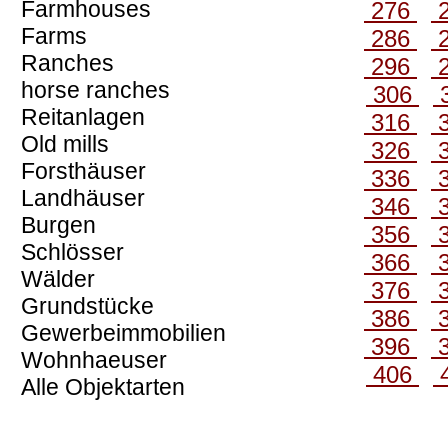
Farmhouses
276
Farms
286
Ranches
296
horse ranches
306
Reitanlagen
316
Old mills
326
Forsthäuser
336
Landhäuser
346
Burgen
356
Schlösser
366
Wälder
376
Grundstücke
386
Gewerbeimmobilien
396
Wohnhaeuser
406
Alle Objektarten