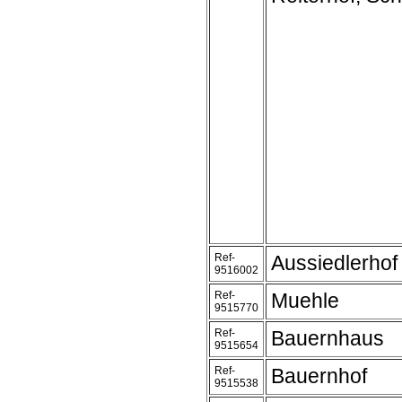
Ref-
Aussiedlerhof
9516002
Ref-
Muehle
9515770
Ref-
Bauernhaus
9515654
Ref-
Bauernhof
9515538