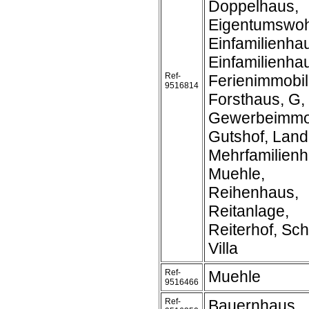
Doppelhaus,
Eigentumswo
Einfamilienha
Einfamilienh
Ref-
Ferienimmobil
9516814
Forsthaus, G,
Gewerbeimmob
Gutshof, Land
Mehrfamilienh
Muehle,
Reihenhaus,
Reitanlage,
Reiterhof, Sch
Villa
Ref-
Muehle
9516466
Ref-
Bauernhaus