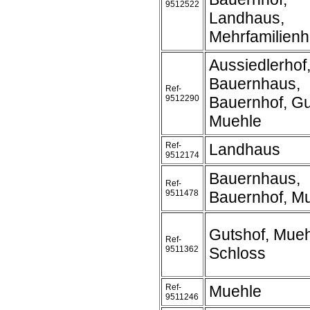
9512522
Landhaus,
Mehrfamilien
Aussiedlerhof
Bauernhaus,
Ref-
9512290
Bauernhof, Gu
Muehle
Ref-
Landhaus
9512174
Bauernhaus,
Ref-
9511478
Bauernhof, M
Gutshof, Mueh
Ref-
9511362
Schloss
Ref-
Muehle
9511246