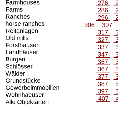
Farmhouses
276
Farms
286
Ranches
296
horse ranches
306
307
Reitanlagen
317
Old mills
327
Forsthäuser
337
Landhäuser
347
Burgen
357
Schlösser
367
Wälder
377
Grundstücke
387
Gewerbeimmobilien
397
Wohnhaeuser
407
Alle Objektarten