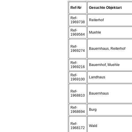
Ref-Nr
Gesuchte Objektart
Ref-
Reiterhof
1969738
Ref-
Muehle
1969564
Ref-
Bauernhaus, Reiterhof
1969274
Ref-
Bauernhof, Muehle
1969216
Ref-
Landhaus
1969100
Ref-
Bauernhaus
1968810
Ref-
Burg
1968694
Ref-
Wald
1968172