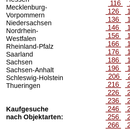
116
Mecklenburg-
126
Vorpommern
136
Niedersachsen
146
Nordrhein-
156
Westfalen
166
Rheinland-Pfalz
176
Saarland
186
Sachsen
196
Sachsen-Anhalt
206
Schleswig-Holstein
216
Thueringen
226
236
246
Kaufgesuche
256
nach Objektarten:
266