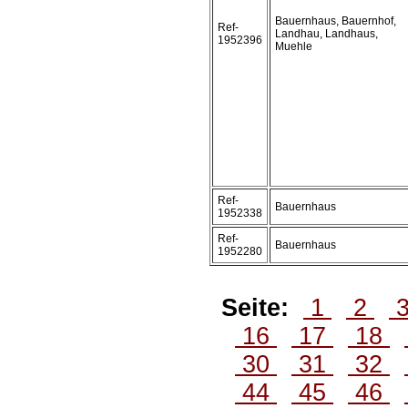
Bauernhaus, Bauernhof,
Ref-
Landhau, Landhaus,
1952396
Muehle
Ref-
Bauernhaus
1952338
Ref-
Bauernhaus
1952280
Seite:
1
2
16
17
18
30
31
32
44
45
46