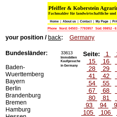
Pfeiffer & Koberstein Agra
Fachmakler für landwirtschaftliche und
Home
|
About us
|
Contact
|
My Page
|
Pri
Phone
Nord: 04503 - 7793957
Süd: 09852 - 
your position /
back
:
Germany
Bundesländer:
33613
Seite:
1
Immobilien
15
16
Kaufgesuche
Baden-
in Germany
28
29
Wuerttemberg
41
42
Bayern
54
55
Berlin
67
68
Brandenburg
80
81
Bremen
93
94
Hamburg
105
106
Hessen