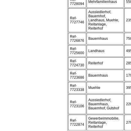
Mehrfamilienhaus
55
7728094
Aussiedlerhof,
Bauernhof,
Ref-
Landhaus, Muehle,
23
7727746
Reitanlage,
Reiterhof
Ref-
Bauernhaus
75
7726876
Ref-
Landhaus
49
7725600
Ref-
Reiterhof
28
7724730
Ref-
Bauernhaus
17
7723686
Ref-
Muehle
39
7723338
Aussiedlerhof,
Ref-
Bauernhaus,
22
7723106
Bauernhof, Gutshof
Gewerbeimmobilie,
Ref-
Reitanlage,
27
7722874
Reiterhof