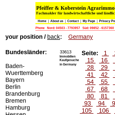
Pfeiffer & Koberstein Agrarimm
Fachmakler für landwirtschaftliche und ländli
Home
|
About us
|
Contact
|
My Page
|
Privacy Po
Phone
Nord: 04503 - 7793957
Süd: 09852 - 6157360
your position /
back
:
Germany
Bundesländer:
33613
Seite:
1
Immobilien
15
16
Kaufgesuche
Baden-
in Germany
28
29
Wuerttemberg
41
42
Bayern
54
55
Berlin
67
68
Brandenburg
80
81
Bremen
93
94
Hamburg
105
106
Hessen