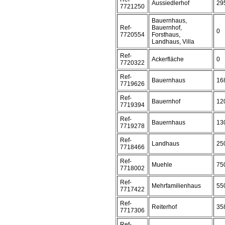
Aussiedlerhof
29
7721250
Bauernhaus,
Ref-
Bauernhof,
0
7720554
Forsthaus,
Landhaus, Villa
Ref-
Ackerfläche
0
7720322
Ref-
Bauernhaus
16
7719626
Ref-
Bauernhof
12
7719394
Ref-
Bauernhaus
13
7719278
Ref-
Landhaus
25
7718466
Ref-
Muehle
75
7718002
Ref-
Mehrfamilienhaus
55
7717422
Ref-
Reiterhof
35
7717306
Ref-