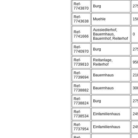
Ref-
Burg
27
7743870
Ref-
Muehle
15
7743638
Aussiedlerhof,
Ref-
Bauernhaus,
0
7741666
Bauernhof, Reiterhof
Ref-
Burg
27
7740970
Ref-
Reitanlage,
95
7739810
Reiterhof
Ref-
Bauernhaus
21
7739694
Ref-
Bauernhaus
30
7738882
Ref-
Burg
27
7738824
Ref-
Einfamilienhaus
24
7738534
Ref-
Einfamilienhaus
24
7737954
Ref-