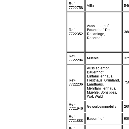
Ref-
Villa
54
7722758
Aussiedlerhof,
Ref-
Bauernhof, Reit,
36
7722352
Reitanlage,
Reiterhof
Ref-
Muehle
32
7722294
Aussiedlerhof,
Bauernhof,
Einfamilienhaus,
Ref-
Forsthaus, Grünland,
75
7722236
Landhaus,
Mehrfamilienhaus,
Muehle, Sonstiges,
Wal, Wald
Ref-
Gewerbeimmobilie
26
7721946
Ref-
Bauernhof
98
7721888
Ref-