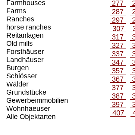
Farmhouses
277
Farms
287
Ranches
297
horse ranches
307
Reitanlagen
317
Old mills
327
Forsthäuser
337
Landhäuser
347
Burgen
357
Schlösser
367
Wälder
377
Grundstücke
387
Gewerbeimmobilien
397
Wohnhaeuser
407
Alle Objektarten