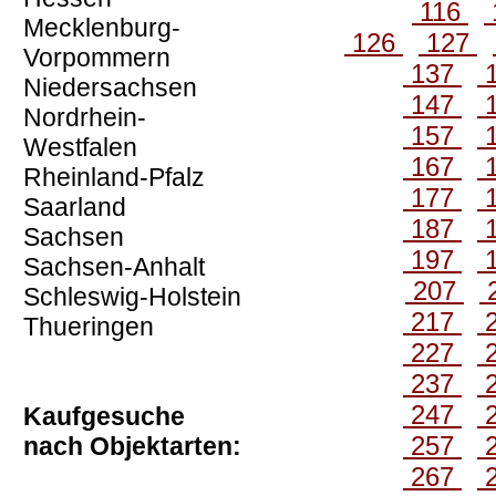
116
Mecklenburg-
126
127
Vorpommern
137
Niedersachsen
147
Nordrhein-
157
Westfalen
167
Rheinland-Pfalz
177
Saarland
187
Sachsen
197
Sachsen-Anhalt
207
Schleswig-Holstein
217
Thueringen
227
237
247
Kaufgesuche
257
nach Objektarten:
267