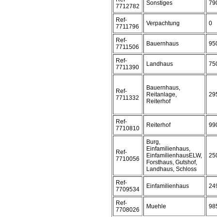
Sonstiges
79
7712782
Ref-
Verpachtung
0
7711796
Ref-
Bauernhaus
95
7711506
Ref-
Landhaus
75
7711390
Bauernhaus,
Ref-
Reitanlage,
29
7711332
Reiterhof
Ref-
Reiterhof
99
7710810
Burg,
Einfamilienhaus,
Ref-
EinfamilienhausELW,
25
7710056
Forsthaus, Gutshof,
Landhaus, Schloss
Ref-
Einfamilienhaus
24
7709534
Ref-
Muehle
98
7708026