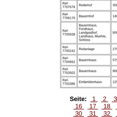
Ref-
Reiterhof
35
7707678
Ref-
Bauernhof
14
7706170
Bauernhaus,
Forsthaus,
Ref-
Landgasthof,
60
7705938
Landhaus, Muehle,
Schloss
Ref-
Reitanlage
27
7705242
Ref-
Bauernhaus
57
7704662
Ref-
Bauernhaus
90
7703502
Ref-
Einfamilienhaus
12
7703386
Seite:
1
2
16
17
18
30
31
32