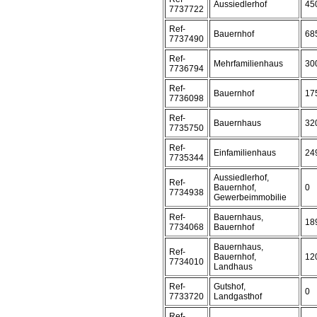
Aussiedlerhof
45
7737722
Ref-
Bauernhof
68
7737490
Ref-
Mehrfamilienhaus
30
7736794
Ref-
Bauernhof
17
7736098
Ref-
Bauernhaus
32
7735750
Ref-
Einfamilienhaus
24
7735344
Aussiedlerhof,
Ref-
Bauernhof,
0
7734938
Gewerbeimmobilie
Ref-
Bauernhaus,
18
7734068
Bauernhof
Bauernhaus,
Ref-
Bauernhof,
12
7734010
Landhaus
Ref-
Gutshof,
0
7733720
Landgasthof
Ref-