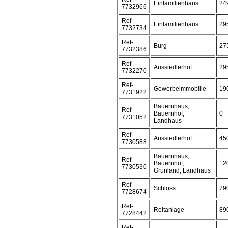
Einfamilienhaus
24
7732966
Ref-
Einfamilienhaus
29
7732734
Ref-
Burg
27
7732386
Ref-
Aussiedlerhof
29
7732270
Ref-
Gewerbeimmobilie
19
7731922
Bauernhaus,
Ref-
Bauernhof,
0
7731052
Landhaus
Ref-
Aussiedlerhof
45
7730588
Bauernhaus,
Ref-
Bauernhof,
12
7730530
Grünland, Landhaus
Ref-
Schloss
79
7728674
Ref-
Reitanlage
89
7728442
Ref-